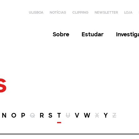
ULISBOA
NOTÍCIAS
CLIPPING
NEWSLETTER
LOJA
Sobre
Estudar
Investi
s
N
O
P
Q
R
S
T
U
V
W
X
Y
Z