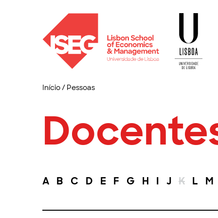
Início
/
Pessoas
Docente
A
B
C
D
E
F
G
H
I
J
K
L
M