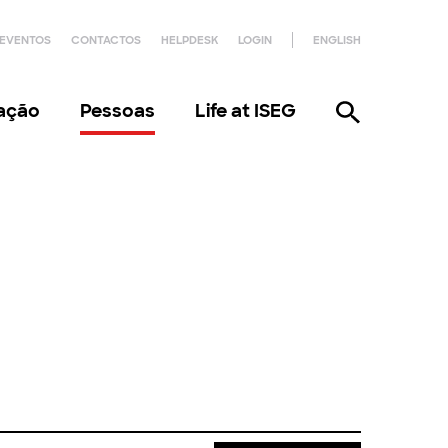
EVENTOS
CONTACTOS
HELPDESK
LOGIN
ENGLISH
gação
Pessoas
Life at ISEG