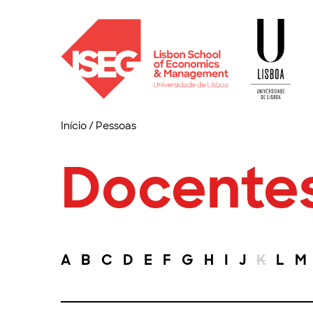
Início
/
Pessoas
Docente
A
B
C
D
E
F
G
H
I
J
K
L
M