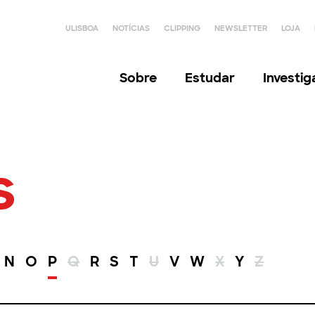
ULISBOA
NOTÍCIAS
CLIPPING
NEWSLETTER
LOJA
Sobre
Estudar
Investi
s
N
O
P
Q
R
S
T
U
V
W
X
Y
Z