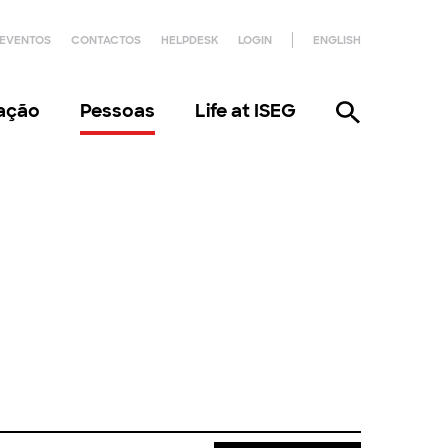
EVENTOS
CONTACTOS
HELPDESK
LOGIN
ENGLISH
gação
Pessoas
Life at ISEG