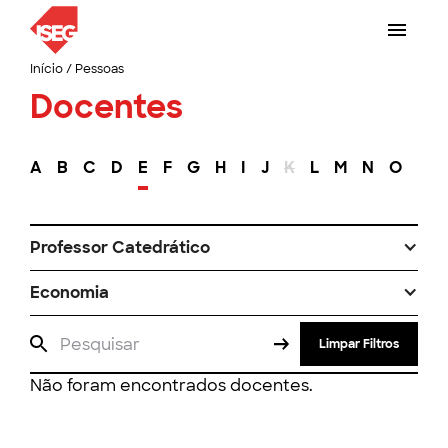
Início
/
Pessoas
Docentes
A
B
C
D
E
F
G
H
I
J
K
L
M
N
O
P
Professor Catedrático
Economia
Limpar Filtros
Não foram encontrados docentes.