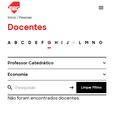
Início
/
Pessoas
Docentes
A
B
C
D
E
F
G
H
I
J
K
L
M
N
O
P
Professor Catedrático
Economia
Limpar Filtros
Não foram encontrados docentes.