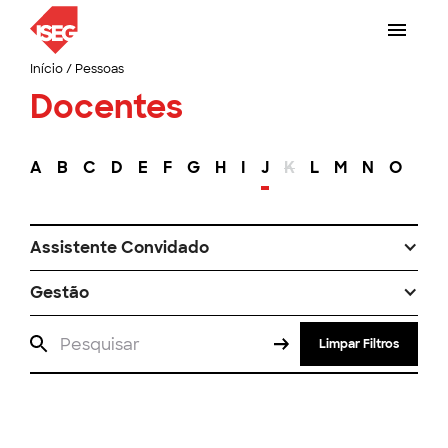
Início
/
Pessoas
Docentes
A
B
C
D
E
F
G
H
I
J
K
L
M
N
O
P
Assistente Convidado
Gestão
Limpar Filtros