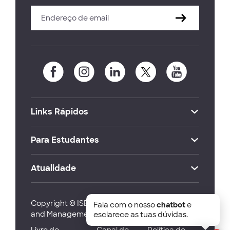
Links Rápidos
Para Estudantes
Atualidade
Copyright © ISEG Lisbon School of Economics
Fala com o nosso
chatbot
e
and Management 2026
esclarece as tuas dúvidas.