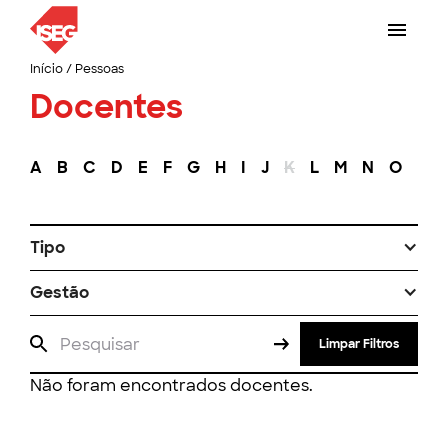
Início
/
Pessoas
Docentes
A
B
C
D
E
F
G
H
I
J
K
L
M
N
O
P
Tipo
Gestão
Limpar Filtros
Não foram encontrados docentes.