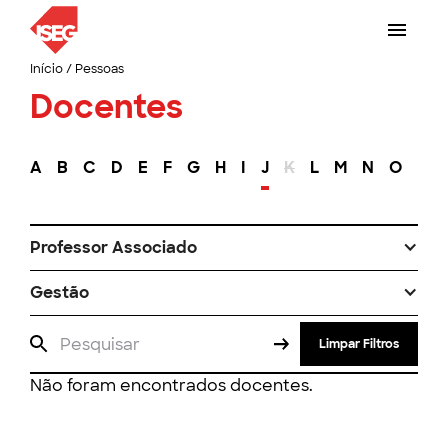
Início
/
Pessoas
Docentes
A
B
C
D
E
F
G
H
I
J
K
L
M
N
O
P
Professor Associado
Gestão
Limpar Filtros
Não foram encontrados docentes.