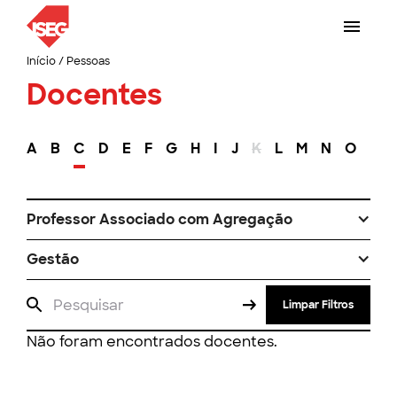
Início
/
Pessoas
Docentes
A
B
C
D
E
F
G
H
I
J
K
L
M
N
O
P
Professor Associado com Agregação
Gestão
Limpar Filtros
Não foram encontrados docentes.