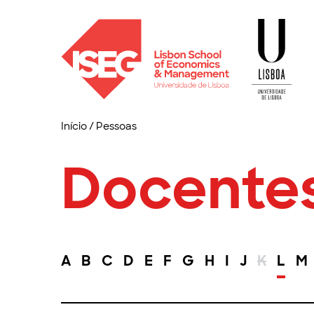
Início
/
Pessoas
Docente
A
B
C
D
E
F
G
H
I
J
K
L
M