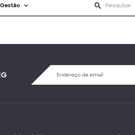
Gestão
EG