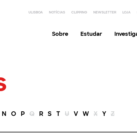
ULISBOA
NOTÍCIAS
CLIPPING
NEWSLETTER
LOJA
Sobre
Estudar
Investi
s
N
O
P
Q
R
S
T
U
V
W
X
Y
Z