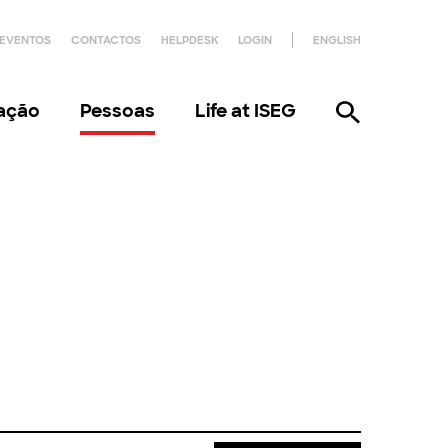
EVENTOS
CONTACTOS
HELPDESK
LOGIN
ENGLISH
gação
Pessoas
Life at ISEG