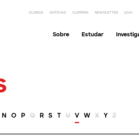
ULISBOA
NOTÍCIAS
CLIPPING
NEWSLETTER
LOJA
Sobre
Estudar
Investi
s
N
O
P
Q
R
S
T
U
V
W
X
Y
Z