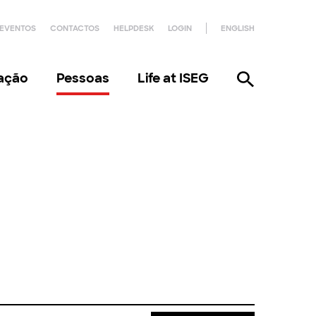
EVENTOS
CONTACTOS
HELPDESK
LOGIN
ENGLISH
gação
Pessoas
Life at ISEG