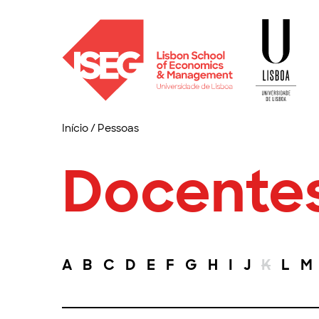
Início
/
Pessoas
Docente
A
B
C
D
E
F
G
H
I
J
K
L
M