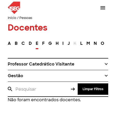
Início
/
Pessoas
Docentes
A
B
C
D
E
F
G
H
I
J
K
L
M
N
O
P
Professor Catedrático Visitante
Gestão
Limpar Filtros
Não foram encontrados docentes.