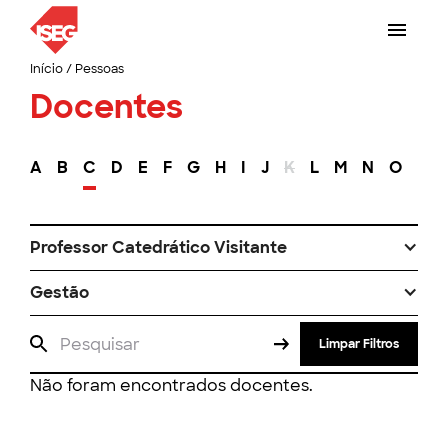
Início
/
Pessoas
Docentes
A
B
C
D
E
F
G
H
I
J
K
L
M
N
O
P
Professor Catedrático Visitante
Gestão
Limpar Filtros
Não foram encontrados docentes.