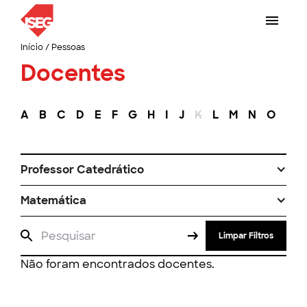
Início
/
Pessoas
Docentes
A
B
C
D
E
F
G
H
I
J
K
L
M
N
O
P
Professor Catedrático
Matemática
Limpar Filtros
Não foram encontrados docentes.