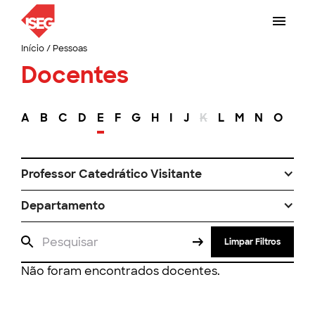
Início
/
Pessoas
Docentes
A
B
C
D
E
F
G
H
I
J
K
L
M
N
O
P
Professor Catedrático Visitante
Departamento
Limpar Filtros
Não foram encontrados docentes.