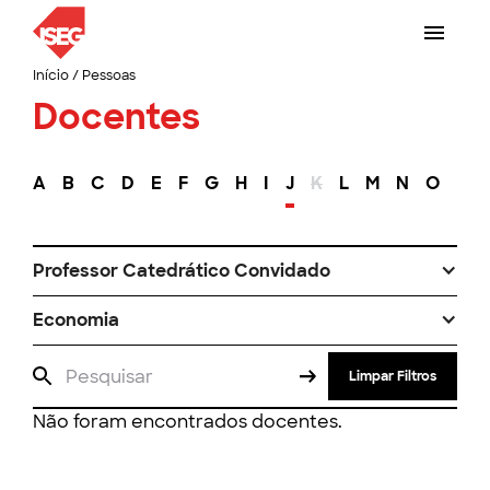
Início
/
Pessoas
Docentes
A
B
C
D
E
F
G
H
I
J
K
L
M
N
O
P
Professor Catedrático Convidado
Economia
Limpar Filtros
Não foram encontrados docentes.