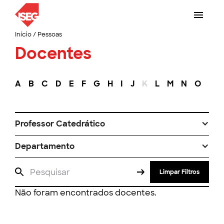
Início
/
Pessoas
Docentes
A
B
C
D
E
F
G
H
I
J
K
L
M
N
O
P
Professor Catedrático
Departamento
Limpar Filtros
Não foram encontrados docentes.