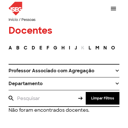
Início
/
Pessoas
Docentes
A
B
C
D
E
F
G
H
I
J
K
L
M
N
O
P
Professor Associado com Agregação
Departamento
Limpar Filtros
Não foram encontrados docentes.