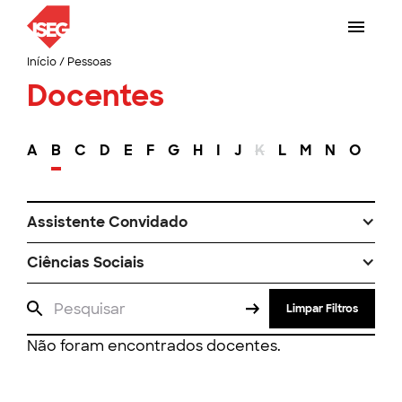
Início
/
Pessoas
Docentes
A
B
C
D
E
F
G
H
I
J
K
L
M
N
O
P
Assistente Convidado
Ciências Sociais
Limpar Filtros
Não foram encontrados docentes.