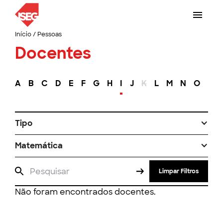
Início
/
Pessoas
Docentes
A
B
C
D
E
F
G
H
I
J
K
L
M
N
O
P
Tipo
Matemática
Limpar Filtros
Não foram encontrados docentes.