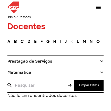
Início
/
Pessoas
Docentes
A
B
C
D
E
F
G
H
I
J
K
L
M
N
O
P
Prestação de Serviços
Matemática
Limpar Filtros
Não foram encontrados docentes.