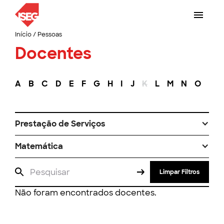
Início
/
Pessoas
Docentes
A
B
C
D
E
F
G
H
I
J
K
L
M
N
O
P
Prestação de Serviços
Matemática
Limpar Filtros
Não foram encontrados docentes.