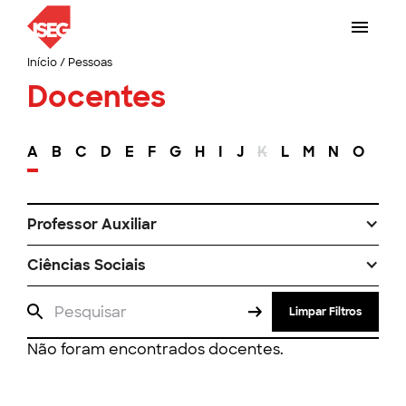
Início
/
Pessoas
Docentes
A
B
C
D
E
F
G
H
I
J
K
L
M
N
O
P
Professor Auxiliar
Ciências Sociais
Limpar Filtros
Não foram encontrados docentes.