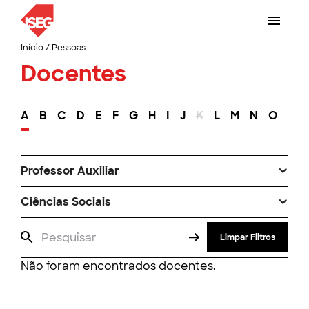
Início
/
Pessoas
Docentes
A
B
C
D
E
F
G
H
I
J
K
L
M
N
O
P
Professor Auxiliar
Ciências Sociais
Limpar Filtros
Não foram encontrados docentes.