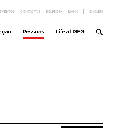
EVENTOS
CONTACTOS
HELPDESK
LOGIN
ENGLISH
gação
Pessoas
Life at ISEG