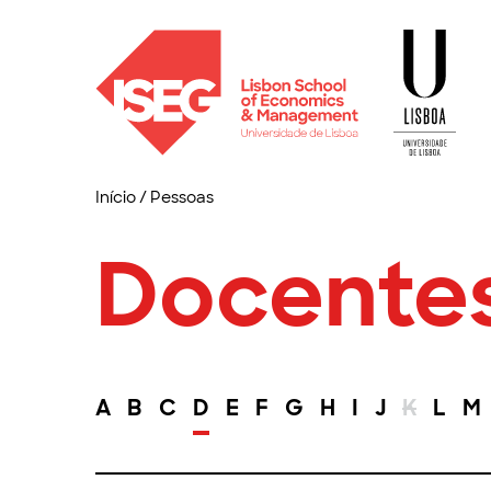
Início
/
Pessoas
Docente
A
B
C
D
E
F
G
H
I
J
K
L
M