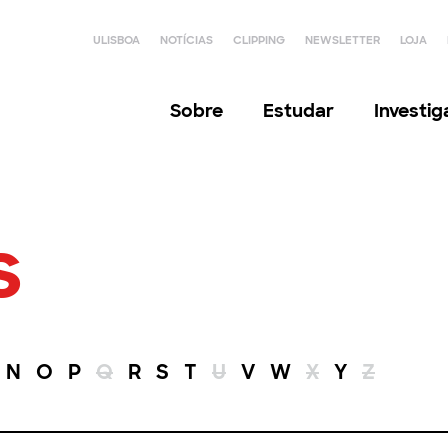
ULISBOA
NOTÍCIAS
CLIPPING
NEWSLETTER
LOJA
Sobre
Estudar
Investi
s
N
O
P
Q
R
S
T
U
V
W
X
Y
Z