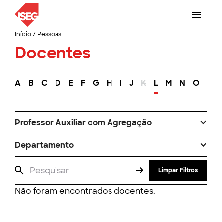
Início
/
Pessoas
Docentes
A
B
C
D
E
F
G
H
I
J
K
L
M
N
O
P
Professor Auxiliar com Agregação
Departamento
Limpar Filtros
Não foram encontrados docentes.