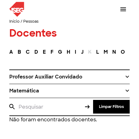
Início
/
Pessoas
Docentes
A
B
C
D
E
F
G
H
I
J
K
L
M
N
O
P
Professor Auxiliar Convidado
Matemática
Limpar Filtros
Não foram encontrados docentes.