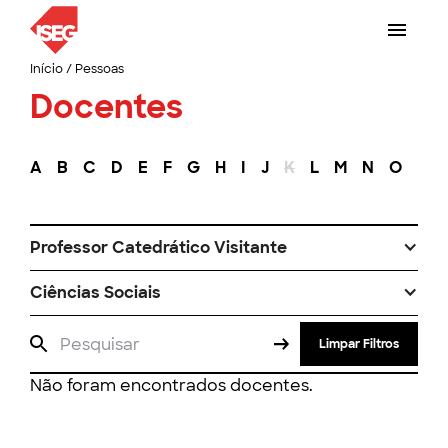
Início
/
Pessoas
Docentes
A
B
C
D
E
F
G
H
I
J
K
L
M
N
O
P
Professor Catedrático Visitante
Ciências Sociais
Limpar Filtros
Não foram encontrados docentes.