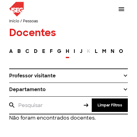
Início
/
Pessoas
Docentes
A
B
C
D
E
F
G
H
I
J
K
L
M
N
O
P
Professor visitante
Departamento
Limpar Filtros
Não foram encontrados docentes.