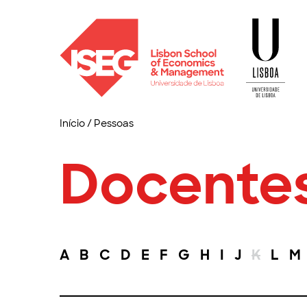
Início
/
Pessoas
Docente
A
B
C
D
E
F
G
H
I
J
K
L
M