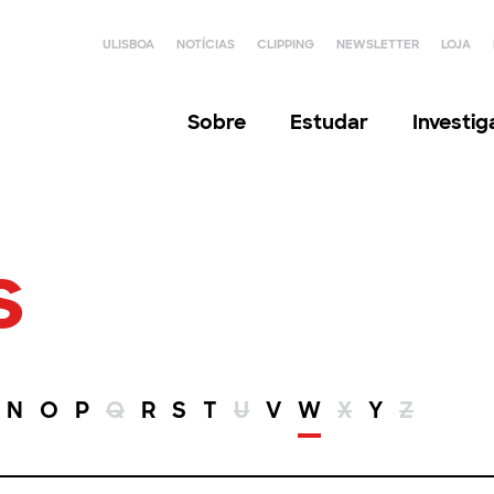
ULISBOA
NOTÍCIAS
CLIPPING
NEWSLETTER
LOJA
Sobre
Estudar
Investi
s
N
O
P
Q
R
S
T
U
V
W
X
Y
Z