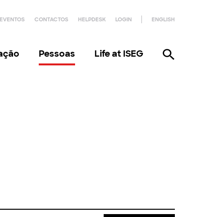
EVENTOS
CONTACTOS
HELPDESK
LOGIN
ENGLISH
gação
Pessoas
Life at ISEG