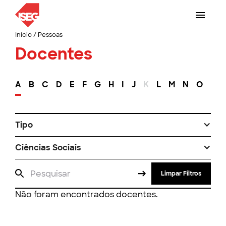
Início
/
Pessoas
Docentes
A
B
C
D
E
F
G
H
I
J
K
L
M
N
O
P
Tipo
Ciências Sociais
Limpar Filtros
Não foram encontrados docentes.