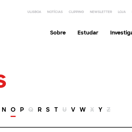
ULISBOA
NOTÍCIAS
CLIPPING
NEWSLETTER
LOJA
Sobre
Estudar
Investi
s
N
O
P
Q
R
S
T
U
V
W
X
Y
Z