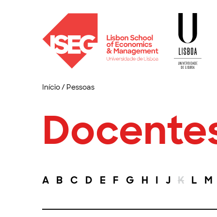
Início
/
Pessoas
Docente
A
B
C
D
E
F
G
H
I
J
K
L
M