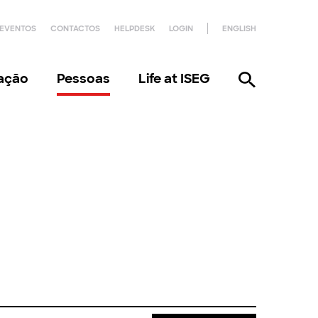
EVENTOS
CONTACTOS
HELPDESK
LOGIN
ENGLISH
gação
Pessoas
Life at ISEG