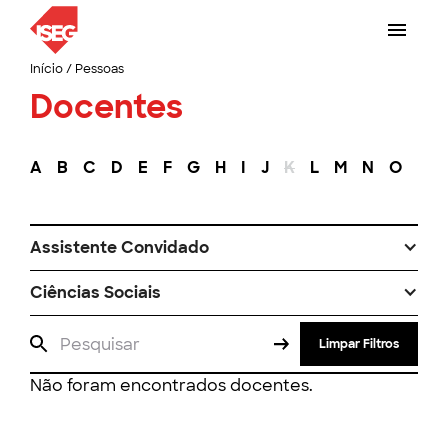
Início
/
Pessoas
Docentes
A
B
C
D
E
F
G
H
I
J
K
L
M
N
O
P
Assistente Convidado
Ciências Sociais
Limpar Filtros
Não foram encontrados docentes.