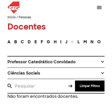
Início
/
Pessoas
Docentes
A
B
C
D
E
F
G
H
I
J
K
L
M
N
O
P
Professor Catedrático Convidado
Ciências Sociais
Limpar Filtros
Não foram encontrados docentes.