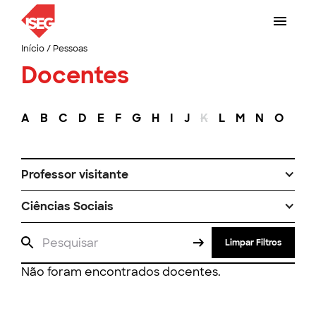
Início
/
Pessoas
Docentes
A
B
C
D
E
F
G
H
I
J
K
L
M
N
O
P
Professor visitante
Ciências Sociais
Limpar Filtros
Não foram encontrados docentes.