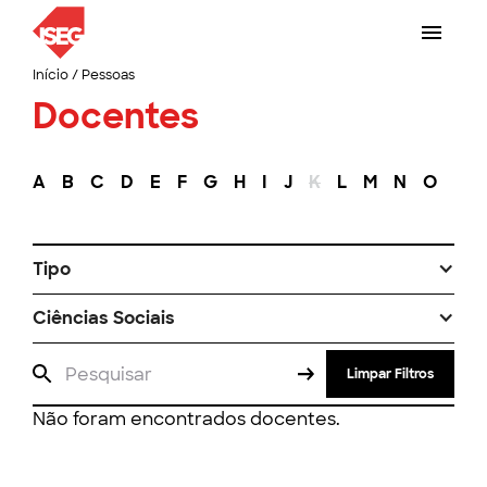
Início
/
Pessoas
Docentes
A
B
C
D
E
F
G
H
I
J
K
L
M
N
O
P
Tipo
Ciências Sociais
Limpar Filtros
Não foram encontrados docentes.