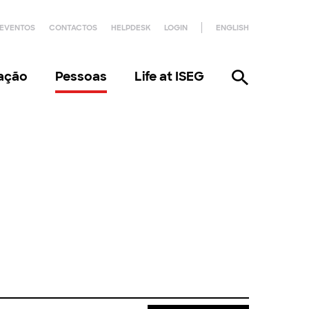
EVENTOS
CONTACTOS
HELPDESK
LOGIN
ENGLISH
gação
Pessoas
Life at ISEG