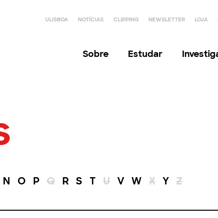
ULISBOA
NOTÍCIAS
CLIPPING
NEWSLETTER
LOJA
Sobre
Estudar
Investi
s
N
O
P
Q
R
S
T
U
V
W
X
Y
Z