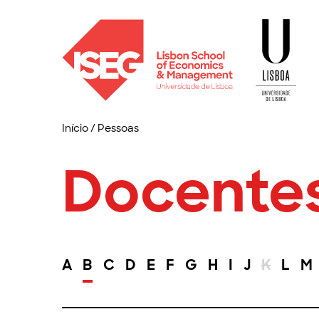
Início
/
Pessoas
Docente
A
B
C
D
E
F
G
H
I
J
K
L
M