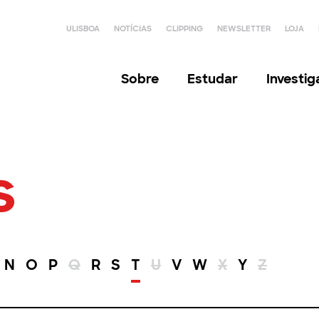
ULISBOA
NOTÍCIAS
CLIPPING
NEWSLETTER
LOJA
Sobre
Estudar
Investi
s
N
O
P
Q
R
S
T
U
V
W
X
Y
Z