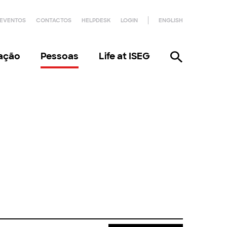
EVENTOS
CONTACTOS
HELPDESK
LOGIN
ENGLISH
gação
Pessoas
Life at ISEG