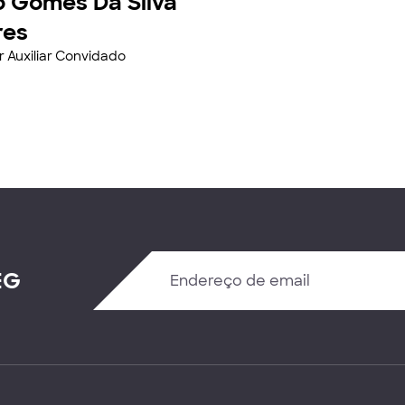
o Gomes Da Silva
res
r Auxiliar Convidado
EG