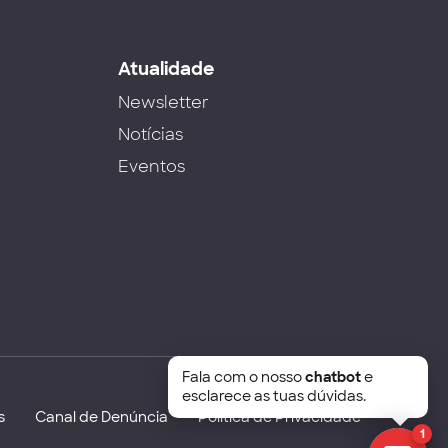
s
Atualidade
Newsletter
Notícias
Eventos
Fala com o nosso
chatbot
e
esclarece as tuas dúvidas.
s
Canal de Denúncia
Política de Privacidade
1