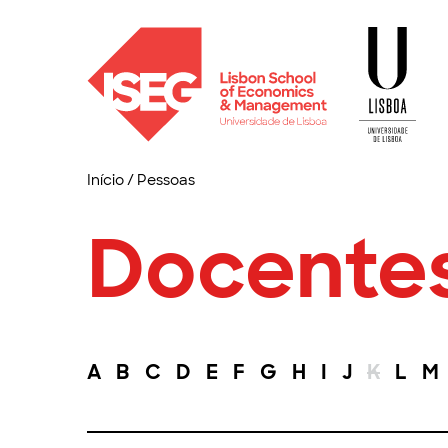
Início
/
Pessoas
Docente
A
B
C
D
E
F
G
H
I
J
K
L
M