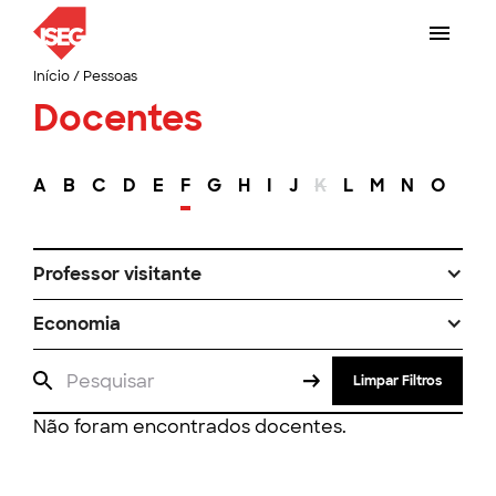
Início
/
Pessoas
Docentes
A
B
C
D
E
F
G
H
I
J
K
L
M
N
O
P
Professor visitante
Economia
Limpar Filtros
Não foram encontrados docentes.