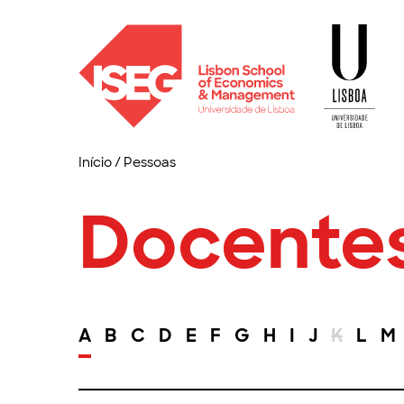
Início
/
Pessoas
Docente
A
B
C
D
E
F
G
H
I
J
K
L
M