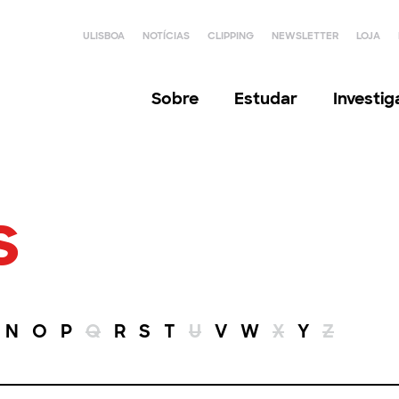
ULISBOA
NOTÍCIAS
CLIPPING
NEWSLETTER
LOJA
Sobre
Estudar
Investi
s
N
O
P
Q
R
S
T
U
V
W
X
Y
Z