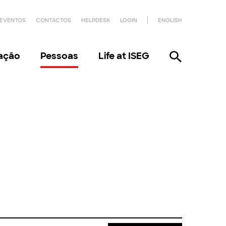
EVENTOS
CONTACTOS
HELPDESK
LOGIN
ENGLISH
gação
Pessoas
Life at ISEG