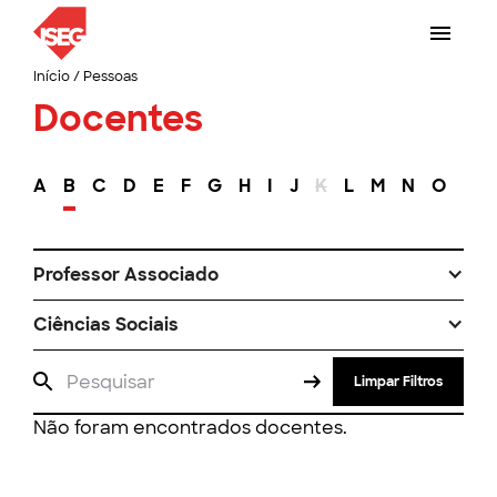
Início
/
Pessoas
Docentes
A
B
C
D
E
F
G
H
I
J
K
L
M
N
O
P
Professor Associado
Ciências Sociais
Limpar Filtros
Não foram encontrados docentes.