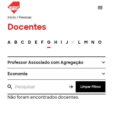
Início
/
Pessoas
Docentes
A
B
C
D
E
F
G
H
I
J
K
L
M
N
O
P
Professor Associado com Agregação
Economia
Limpar Filtros
Não foram encontrados docentes.