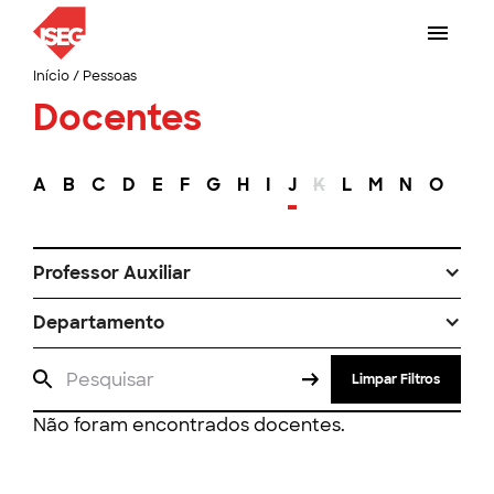
Início
/
Pessoas
Docentes
A
B
C
D
E
F
G
H
I
J
K
L
M
N
O
P
Professor Auxiliar
Departamento
Limpar Filtros
Não foram encontrados docentes.