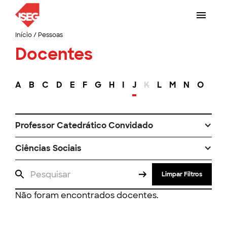
Início
/
Pessoas
Docentes
A
B
C
D
E
F
G
H
I
J
K
L
M
N
O
P
Professor Catedrático Convidado
Ciências Sociais
Limpar Filtros
Não foram encontrados docentes.