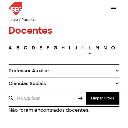
Início
/
Pessoas
Docentes
A
B
C
D
E
F
G
H
I
J
K
L
M
N
O
P
Professor Auxiliar
Ciências Sociais
Limpar Filtros
Não foram encontrados docentes.