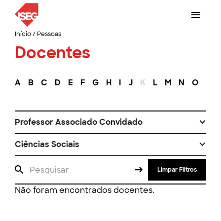
Início
/
Pessoas
Docentes
A
B
C
D
E
F
G
H
I
J
K
L
M
N
O
P
Professor Associado Convidado
Ciências Sociais
Limpar Filtros
Não foram encontrados docentes.