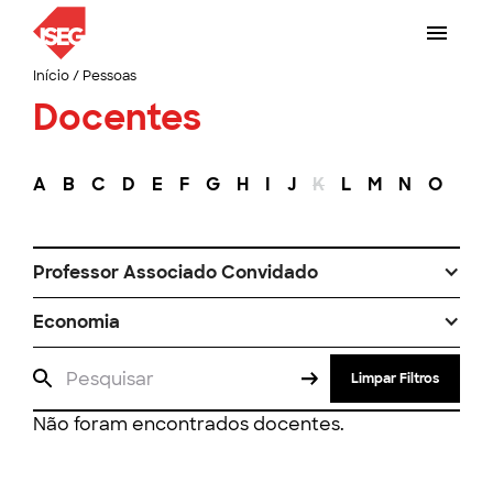
Início
/
Pessoas
Docentes
A
B
C
D
E
F
G
H
I
J
K
L
M
N
O
P
Professor Associado Convidado
Economia
Limpar Filtros
Não foram encontrados docentes.