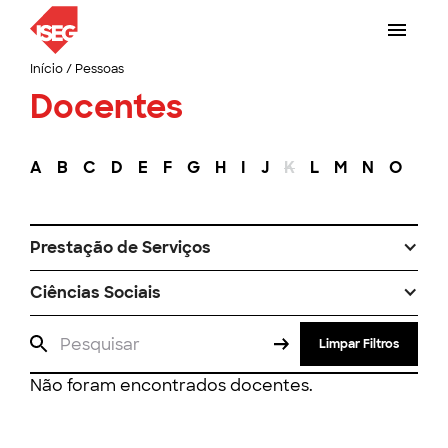
Início
/
Pessoas
Docentes
A
B
C
D
E
F
G
H
I
J
K
L
M
N
O
P
Prestação de Serviços
Ciências Sociais
Limpar Filtros
Não foram encontrados docentes.