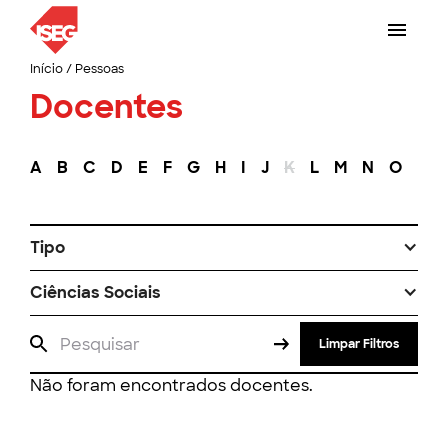
Início
/
Pessoas
Docentes
A
B
C
D
E
F
G
H
I
J
K
L
M
N
O
P
Tipo
Ciências Sociais
Limpar Filtros
Não foram encontrados docentes.