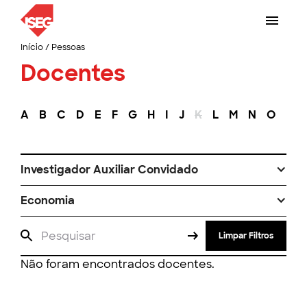
Início
/
Pessoas
Docentes
A
B
C
D
E
F
G
H
I
J
K
L
M
N
O
P
Investigador Auxiliar Convidado
Economia
Limpar Filtros
Não foram encontrados docentes.