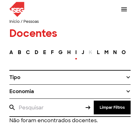
Início
/
Pessoas
Docentes
A
B
C
D
E
F
G
H
I
J
K
L
M
N
O
P
Tipo
Economia
Limpar Filtros
Não foram encontrados docentes.